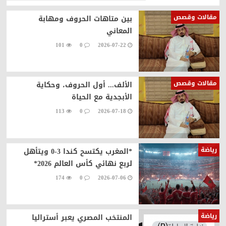
مقالات وقصص
بين متاهات الحروف ومهابة
المعاني
101
0
2026-07-22
مقالات وقصص
الألف... أول الحروف، وحكاية
الأبجدية مع الحياة
113
0
2026-07-18
رياضة
*المغرب يكتسح كندا 3-0 ويتأهل
لربع نهائي كأس العالم 2026*
174
0
2026-07-06
رياضة
المنتخب المصري يعبر أستراليا