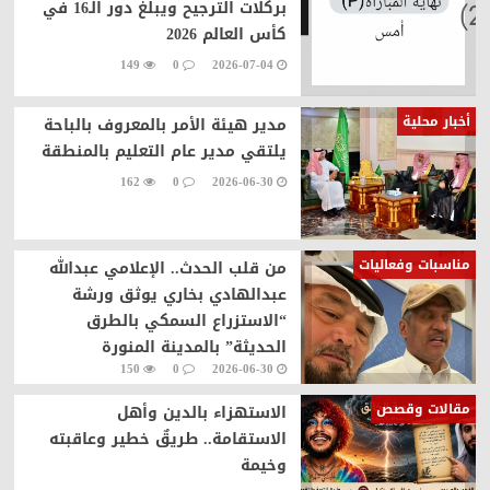
بركلات الترجيح ويبلغ دور الـ16 في
كأس العالم 2026
149
0
2026-07-04
أخبار محلية
مدير هيئة الأمر بالمعروف بالباحة
يلتقي مدير عام التعليم بالمنطقة
162
0
2026-06-30
مناسبات وفعاليات
من قلب الحدث.. الإعلامي عبدالله
عبدالهادي بخاري يوثق ورشة
“الاستزراع السمكي بالطرق
الحديثة” بالمدينة المنورة
150
0
2026-06-30
مقالات وقصص
الاستهزاء بالدين وأهل
الاستقامة.. طريقٌ خطير وعاقبته
وخيمة