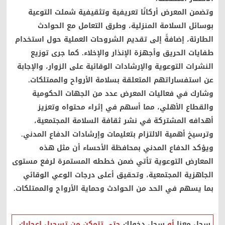
وتضمن المعرض أركانًا تعريفية وتثقيفية شملت التوعية
بوسائل السلامة المنزلية، وطرق التعامل مع الحوادث
الطارئة، إضافةً إلى تقديم الشروحات العملية حول استخدام
طفايات الحريق وأجهزة الإنذار والإخلاء. كما جرى توزيع
النشرات التوعوية والإرشادات الوقائية على الزوار، والإجابة
عن استفساراتهم المتعلقة بسلامة الأرواح والممتلكات.
وشارك في فعاليات المعرض عدد من الجهات الحكومية
والقطاع الأهلي، مما أسهم في إثراء محتواه وتعزيز
أهدافه المشتركة في نشر ثقافة السلامة المجتمعية،
وترسيخ أهمية الالتزام بتعليمات وإرشادات الدفاع المدني.
ويؤكد الدفاع المدني بمحافظة الأحساء أن مثل هذه
المعارض التوعوية تأتي ضمن خططه المستمرة لرفع مستوى
الجاهزية المجتمعية، وتحقيق أعلى درجات الوعي الوقائي
بما يسهم في الحد من الحوادث وحماية الأرواح والممتلكات.
صحيفة إضاءات الشرقية الإلكترونية
سجل معنا
أو
سجل دخولك
حتى تتمكن من تسجيل اعجابك