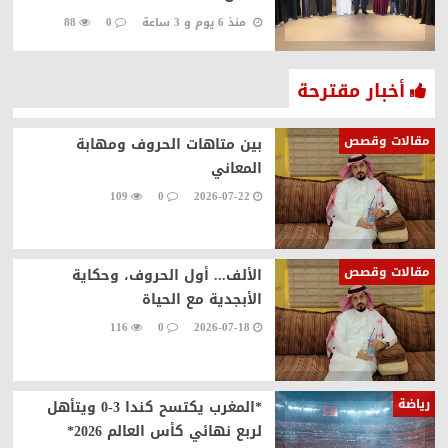
منذ 6 يوم و 3 ساعة
0
88
أخبار مقترحة
مقالات وقصص
بين متاهات الحروف ومهابة
المعاني
109
0
2026-07-22
مقالات وقصص
الألف... أول الحروف، وحكاية
الأبجدية مع الحياة
116
0
2026-07-18
رياضة
*المغرب يكتسح كندا 3-0 ويتأهل
لربع نهائي كأس العالم 2026*