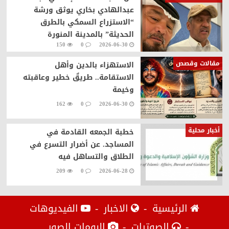
عبدالهادي بخاري يوثق ورشة
“الاستزراع السمكي بالطرق
الحديثة” بالمدينة المنورة
150
0
2026-06-30
مقالات وقصص
الاستهزاء بالدين وأهل
الاستقامة.. طريقٌ خطير وعاقبته
وخيمة
162
0
2026-06-30
أخبار محلية
خطبة الجمعه القادمة في
المساجد. عن أضرار التسرع في
الطلاق والتساهل فيه
209
0
2026-06-28
الرئيسية
الاخبار
الفيديوهات
الصوتيات
البومات الصور