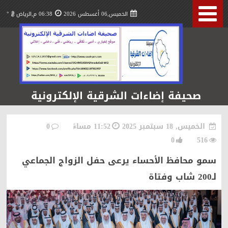
الخميس,06 أغسطس 2026
06:38 م,الرياض
°
صحيفة إضاءات الشرقية الإلكترونية
الخميس, 18 سبتمبر 2025
11:52 مساءً
0
0
516
سمو محافظ الأحساء يرعى حفل الزواج الجماعي
لـ200 شاب وفتاة