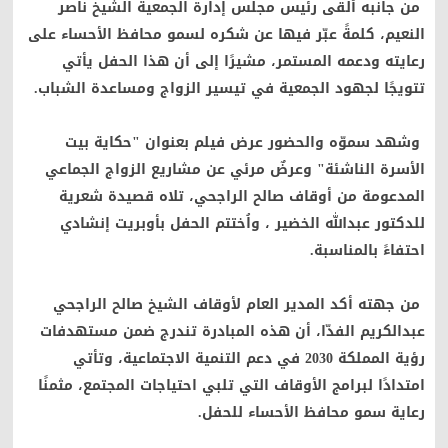
من جانبه ألقى رئيس مجلس إدارة الجمعية الشيخ ناصر
النعيم، كلمةً عبّر فيها عن شكره لسمو محافظ الأحساء على
رعايته ودعمه المستمر، مشيرًا إلى أن هذا الحفل يأتي
تتويجًا لجهود الجمعية في تيسير الزواج ومساعدة الشباب.
وشهد سموّه والحضور عرض فيلم بعنوان "حكاية بيت
الأسرة الناشئة" وعرضٌ مرئي عن مشاريع الزواج الجماعي
المدعومة من أوقاف صالح الراجحي، تلاه قصيدة شعرية
للدكتور عبدالله الخضير ، واُختتم الحفل بأوبريت إنشادي
احتفاءً بالمناسبة.
من جهته أكد المدير العام لأوقاف الشيخ صالح الراجحي
عبدالكريم الفدّا، أن هذه المبادرة تندرج ضمن مستهدفات
رؤية المملكة 2030 في دعم التنمية الاجتماعية، وتأتي
امتدادًا لبرامج الأوقاف التي تلبي احتياجات المجتمع، مثمنًا
رعاية سمو محافظ الأحساء للحفل.