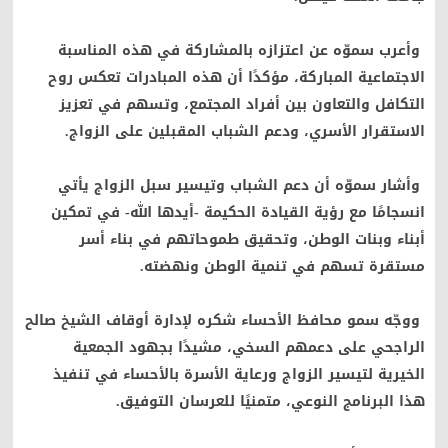
وأعرب سموّه عن اعتزازه بالمشاركة في هذه المناسبة
الاجتماعية المباركة، مؤكدًا أن هذه المبادرات تعكس روح
التكافل والتعاون بين أفراد المجتمع، وتسهم في تعزيز
الاستقرار الأسري، ودعم الشباب المقبلين على الزواج.
وأشار سموّه أن دعم الشباب وتيسير سبل الزواج يأتي
انسجامًا مع رؤية القيادة الحكيمة -أيدها الله- في تمكين
أبناء وبنات الوطن، وتحقيق طموحاتهم في بناء أسر
مستقرة تسهم في تنمية الوطن ونهضته.
ووجّه سمو محافظ الأحساء شكره لإدارة أوقاف الشيخ صالح
الراجحي على دعمهم السخي، مشيدًا بجهود الجمعية
الخيرية لتيسير الزواج ورعاية الأسرة بالأحساء في تنفيذ
هذا البرنامج النوعي، متمنيًا للعرسان التوفيق.