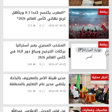
رياضة
*المغرب يكتسح كندا 3-0 ويتأهل
لربع نهائي كأس العالم 2026*
174
0
2026-07-06
رياضة
المنتخب المصري يعبر أستراليا
بركلات الترجيح ويبلغ دور الـ16 في
كأس العالم 2026
149
0
2026-07-04
أخبار محلية
مدير هيئة الأمر بالمعروف بالباحة
يلتقي مدير عام التعليم بالمنطقة
162
0
2026-06-30
مناسبات وفعاليات
من قلب الحدث.. الإعلامي عبدالله